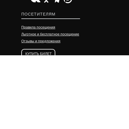
УЗНАТЬ ПОДРОБНЕЕ
УЗНАТЬ ПОДРОБНЕЕ
УЗНАТЬ ПОДРОБНЕЕ
ПОСЕТИТЕЛЯМ
Правила посещения
Льготное и бесплатное посещение
Отзывы и предложения
КУПИТЬ БИЛЕТ
Политика конфиденциальности
Подписаться на наши
новости
© 2024 КВЦ им.Тенишевых
Сайт разработан компанией
Телеком-Сервис